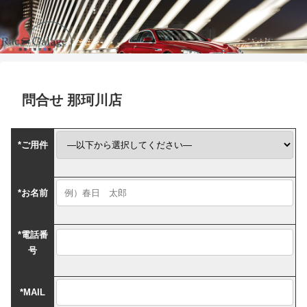
問合せ 那珂川店
*
ご用件
*
お名前
*
電話番
号
*
MAIL